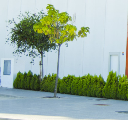
Flowpack
Papel seda
Láminas protectoras
Tarrinas
Mallas
Neveras de poliestireno expandido
Papel seda
Tarrinas