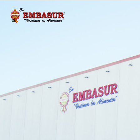
Cartón Ondulado y Cola
Cantoneras
Alveolos de plástico
Malla de paletizar
Bandas
Film de paletizar
Bandejas de cartón
Film manual
Cartón Ondulado y Cola
Cantoneras
Bandejas de celulosa
Fleje
Alveolos de plástico
Malla de paletizar
Bandejas de poliestireno expandido
Precinto
Bandas
Film de paletizar
Bolsa para judías
Virutas
Bandejas de cartón
Film manual
Cajas de poliestireno expandido
Bandejas de celulosa
Fleje
Cubres
Bandejas de poliestireno expandido
Precinto
Etiquetas
Bolsa para judías
Virutas
Flowpack
Cajas de poliestireno expandido
Láminas protectoras
Cubres
Mallas
Etiquetas
Neveras de poliestireno expandido